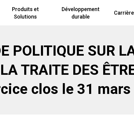
Produits et
Développement
Carrièr
Solutions
durable
E POLITIQUE SUR L
 LA TRAITE DES ÊTR
rcice clos le 31 mar