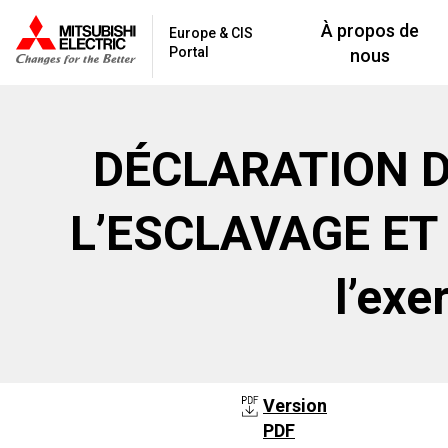
À propos de
Europe & CIS
Portal
nous
DÉCLARATION D
L’ESCLAVAGE ET
l’exe
Version
PDF