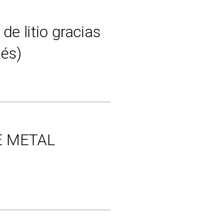
de litio gracias
lés)
E METAL