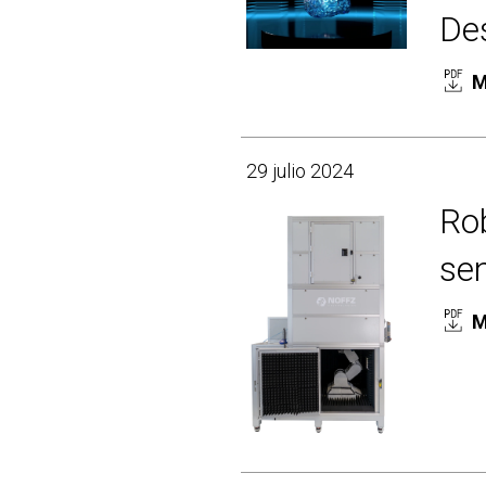
Des
M
29 julio 2024
Ro
sen
M